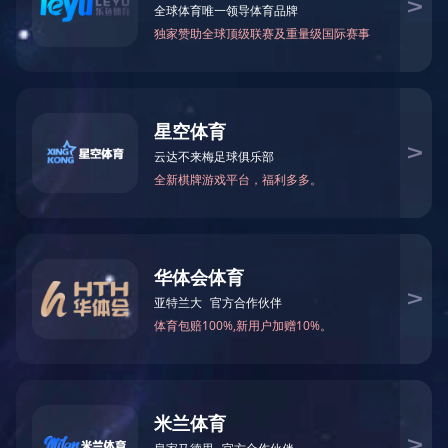
快速导航
产品中心
开云在线登录官网-开云中国
仓储机器人
停车机器人
重载AGV
AGV叉车
变电站/库房/智能巡检机
直角坐标机器人
立体库