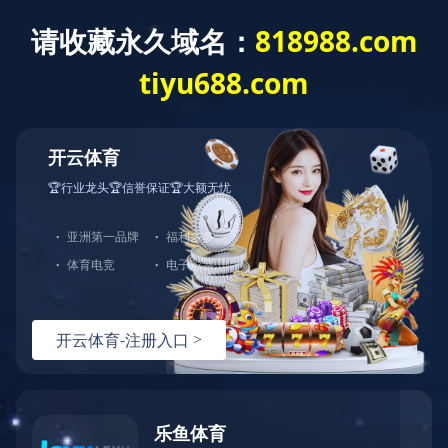
开云在线登录官网
产品中心
开云在线登录官网
>
产品中心
>
变电站/库房/智能巡检机器人