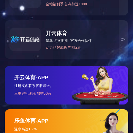
变电站/库房/智能巡检机器人
产品说明
根据电力行业和重要仓库的特点，提供面向室内外
变电站、发电站和库房、厂区领域下的智能机器人
解决方案，以巡检机器人为核心，实现对电厂设备
及库房的自主检测，实现关键区域及高风险区域设
备巡检。在无人值守的环境中，替代人工完成巡检
中遇到的繁、难、险和重复性工作。