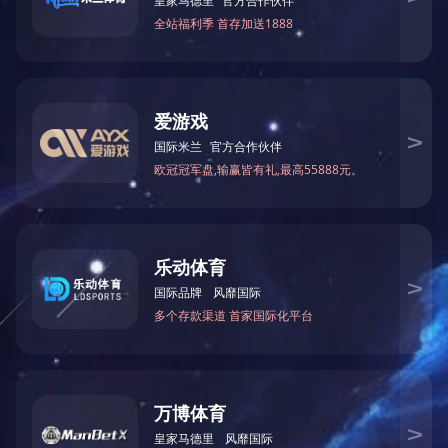
分拣机器人
RGV
电动叉车改AGV叉车
快递机器人
清扫机器人
AGV调度系统
AGV叫料系统
AGV库存管理系统
AGV立体停车库管理系统
MES 系统
技术知识